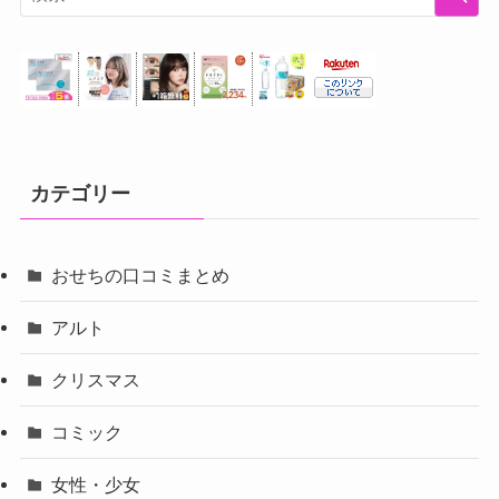
カテゴリー
おせちの口コミまとめ
アルト
クリスマス
コミック
女性・少女