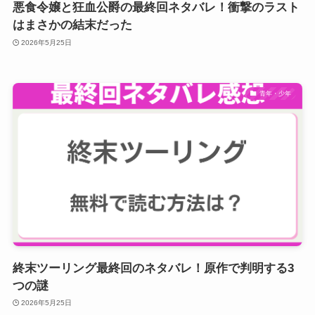
悪食令嬢と狂血公爵の最終回ネタバレ！衝撃のラスト
はまさかの結末だった
2026年5月25日
青年・少年
終末ツーリング最終回のネタバレ！原作で判明する3
つの謎
2026年5月25日