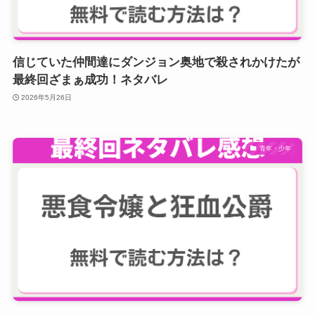
信じていた仲間達にダンジョン奥地で殺されかけたが
最終回ざまぁ成功！ネタバレ
2026年5月26日
青年・少年