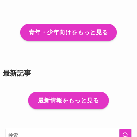
青年・少年向けをもっと見る
最新記事
最新情報をもっと見る