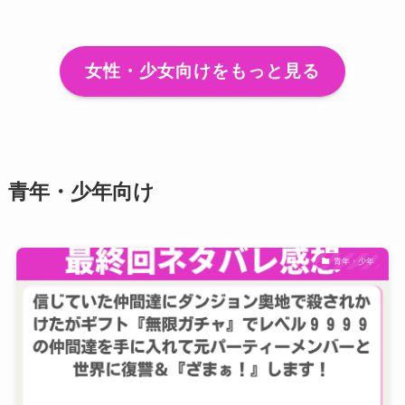
女性・少女向けをもっと見る
青年・少年向け
青年・少年