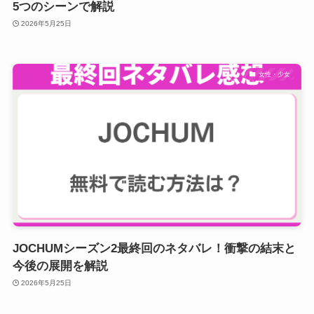
5つのシーンで解説
2026年5月25日
女性・少女
JOCHUMシーズン2最終回のネタバレ！衝撃の結末と
今後の展開を解説
2026年5月25日