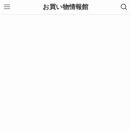
お買い物情報館