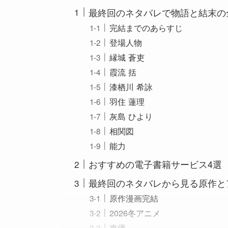
最終回のネタバレで物語と結末の
完結までのあらすじ
登場人物
縁城 蒼吏
霞流 括
漆栖川 希詠
羽住 蓮理
灰島 ひより
相関図
能力
おすすめの電子書籍サービス4選
最終回のネタバレから見る原作と
原作漫画完結
2026冬アニメ
声優