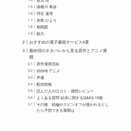
漆栖川 希詠
羽住 蓮理
灰島 ひより
相関図
能力
おすすめの電子書籍サービス4選
最終回のネタバレから見る原作とアニメ展
開
原作漫画完結
2026冬アニメ
声優
配信情報
読んだ人の口コミ・感想レビュー
よくある質問 結末に関するQ&Aを10個
その後、続編やスピンオフが描かれるとし
たら予想できる展開は