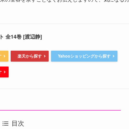
 全14巻 [渡辺静]
す
楽天から探す
Yahooショッピングから探す
す
目次