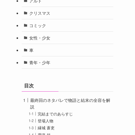
アルト
クリスマス
コミック
女性・少女
車
青年・少年
目次
最終回のネタバレで物語と結末の全容を解
説
完結までのあらすじ
登場人物
縁城 蒼吏
霞流 括