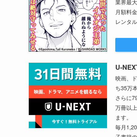
業界最
月額料
レンタル
U-NEX
映画、ド
ち35万
さらに7
万冊以上
ます。
毎月1,
子書籍の