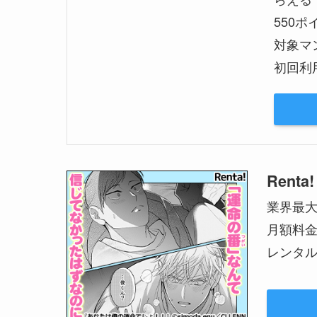
550
対象マ
初回利
Renta!
業界最
月額料
レンタル