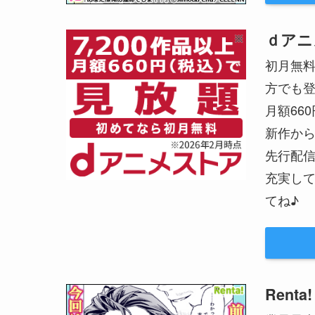
ｄアニ
初月無
方でも
月額66
新作か
先行配
充実して
てね♪
Renta!