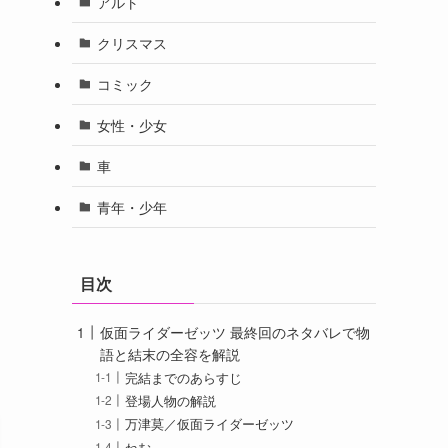
アルト
クリスマス
コミック
女性・少女
車
青年・少年
目次
仮面ライダーゼッツ 最終回のネタバレで物
語と結末の全容を解説
完結までのあらすじ
登場人物の解説
万津莫／仮面ライダーゼッツ
ねむ