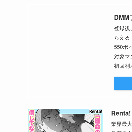
DM
登録後
らえる
550
対象マ
初回利
Renta!
業界最