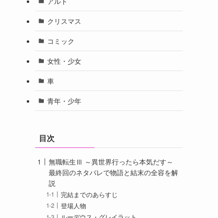
アルト
クリスマス
コミック
女性・少女
車
青年・少年
目次
無職転生Ⅲ ～異世界行ったら本気だす～
最終回のネタバレで物語と結末の全容を解
説
完結までのあらすじ
登場人物
ルーデウス・グレイラット