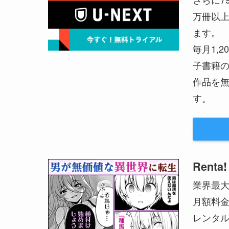
万冊以上
ます。
毎月1,
子書籍の
作品を無
す。
Renta!
業界最
月額料
レンタル