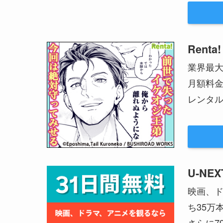
Renta!
業界最
月額料
レンタル
U-NEX
映画、ド
ち35万
さらに7