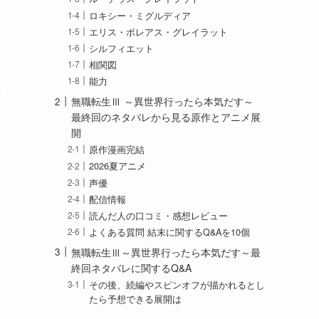
ロキシー・ミグルディア
エリス・ボレアス・グレイラット
シルフィエット
相関図
能力
無職転生Ⅲ ～異世界行ったら本気だす～
最終回のネタバレから見る原作とアニメ展
開
原作漫画完結
2026夏アニメ
声優
配信情報
読んだ人の口コミ・感想レビュー
よくある質問 結末に関するQ&Aを10個
無職転生Ⅲ～異世界行ったら本気だす～最
終回ネタバレに関するQ&A
その後、続編やスピンオフが描かれるとし
たら予想できる展開は