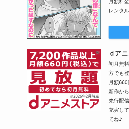
月額料
レンタル
ｄアニ
初月無
方でも
月額66
新作か
先行配
充実して
てね♪