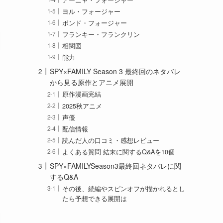
ヨル・フォージャー
ボンド・フォージャー
フランキー・フランクリン
相関図
能力
SPY×FAMILY Season 3 最終回のネタバレ
から見る原作とアニメ展開
原作漫画完結
2025秋アニメ
声優
配信情報
読んだ人の口コミ・感想レビュー
よくある質問 結末に関するQ&Aを10個
SPY×FAMILYSeason3最終回ネタバレに関
するQ&A
その後、続編やスピンオフが描かれるとし
たら予想できる展開は