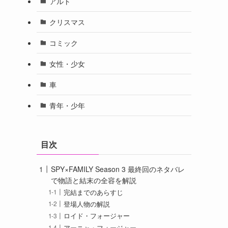
アルト
クリスマス
コミック
女性・少女
車
青年・少年
目次
SPY×FAMILY Season 3 最終回のネタバレ
で物語と結末の全容を解説
完結までのあらすじ
登場人物の解説
ロイド・フォージャー
アーニャ・フォージャー