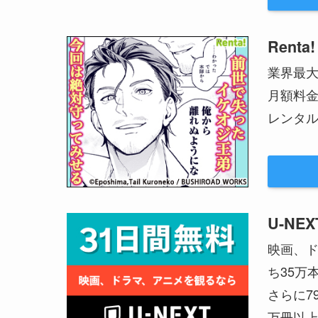
Renta!
業界最
月額料
レンタル
U-NEX
映画、ド
ち35万
さらに7
万冊以上