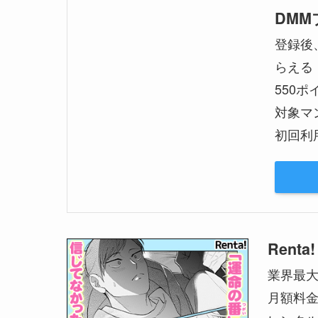
DM
登録後
らえる
550
対象マ
初回利
Renta!
業界最
月額料