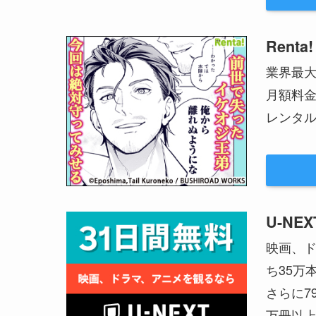
Renta!
業界最
月額料
レンタル
U-NEX
映画、ド
ち35万
さらに7
万冊以上