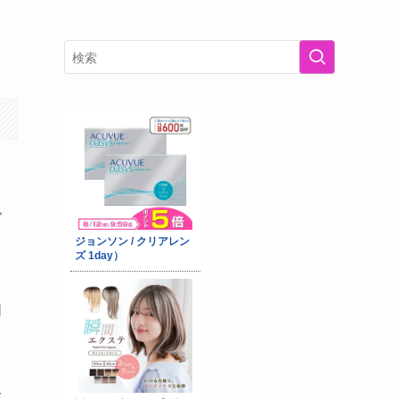
ゴ
知
交