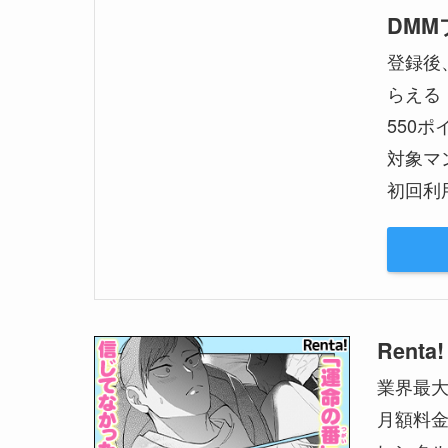
DM
登録後
らえる
550
対象マ
初回利
Renta!
業界最
月額料