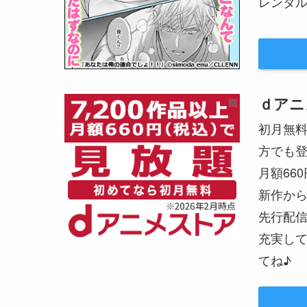
レンタル
ｄアニ
初月無
方でも
月額66
新作か
先行配
充実して
てね♪