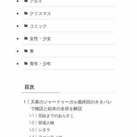
アルト
クリスマス
コミック
女性・少女
車
青年・少年
目次
天幕のジャードゥーガル最終回のネタバレ
で物語と結末の全容を解説
完結までのあらすじ
登場人物
シタラ
ファーティマ